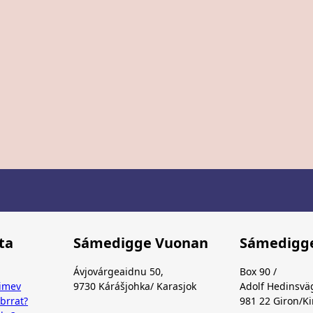
ta
Sámedigge Vuonan
Sámedigge
Ávjovárgeaidnu 50,
Box 90 /
dimev
9730 Kárášjohka/ Karasjok
Adolf Hedinsvä
brrat?
981 22 Giron/K