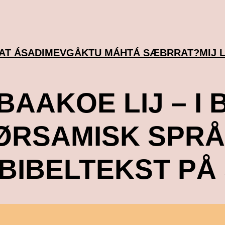
JAT ÁSADIMEV
GÅKTU MÁHTÁ SÆBRRAT?
MIJ 
BAAKOE LIJ – I
ØRSAMISK SPRÅ
 BIBELTEKST PÅ