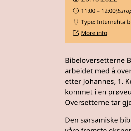
11:00 – 12:00
(Euro
Type: Internehta 
More info
Bibeloversetterne B
arbeidet med å overs
etter Johannes, 1. 
kommet i en prøveut
Oversetterne tar g
Den sørsamiske bibe
våre fremste ekspe