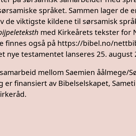
sørsamiske språket. Sammen lager de e
av de viktigste kildene til sørsamisk språ
ijpeleteksth
med Kirkeårets tekster for 
e finnes også på https://bibel.no/nettbi
t nye testamentet lanseres 25. august 
t samarbeid mellom Saemien åålmege/S
g er finansiert av Bibelselskapet, Samet
irkeråd.