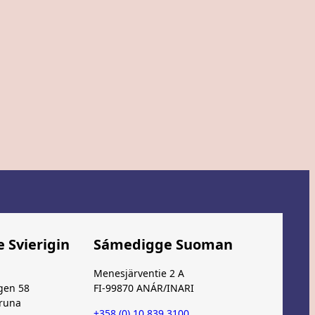
 Svierigin
Sámedigge Suoman
Menesjärventie 2 A
gen 58
FI-99870 ANÁR/INARI
iruna
+358 (0) 10 839 3100