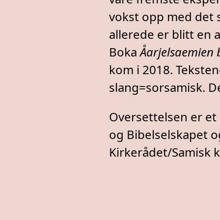
vokst opp med det 
allerede er blitt en 
Boka
Åarjelsaemien b
kom i 2018. Teksten
slang=sorsamisk. De
Oversettelsen er e
og Bibelselskapet o
Kirkerådet/Samisk k