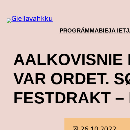
Skip
to
content
PROGRÁMMA
BIEJA IET
AALKOVISNIE 
VAR ORDET. S
FESTDRAKT –
26.10.2022