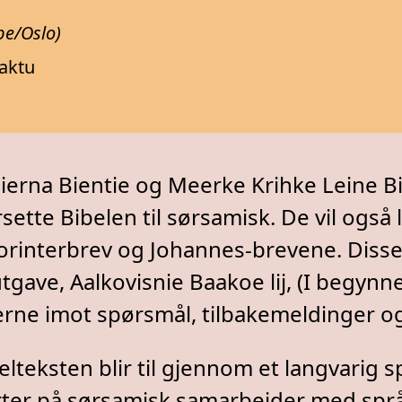
pe/Oslo)
baktu
ierna Bientie og Meerke Krihke Leine Bi
ette Bibelen til sørsamisk. De vil også 
Korinterbrev og Johannes-brevene. Disse
gave, Aalkovisnie Baakoe lij, (I begynne
jerne imot spørsmål, tilbakemeldinger 
lteksten blir til gjennom et langvarig 
rter på sørsamisk samarbeider med spr