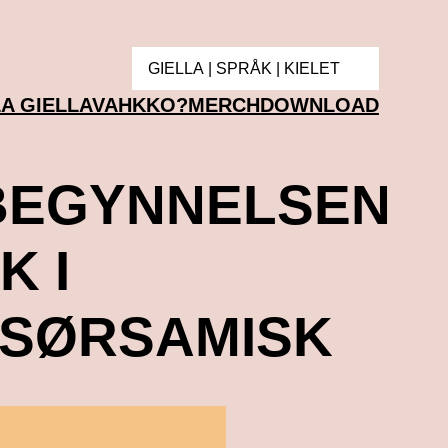
GIELLA | SPRÅK | KIELET
LA GIELLAVAHKKO?
MERCH
DOWNLOAD
 BEGYNNELSEN
K I
 SØRSAMISK