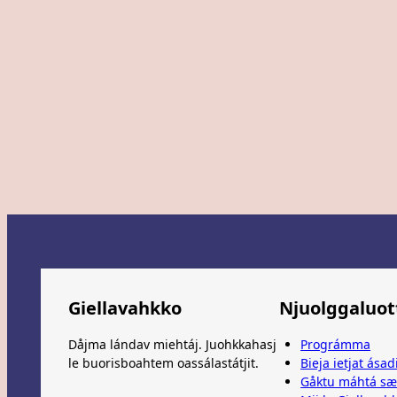
Giellavahkko
Njuolggaluot
Dåjma lándav miehtáj. Juohkkahasj
Prográmma
le buorisboahtem oassálastátjit.
Bieja ietjat ása
Gåktu máhtá sæ