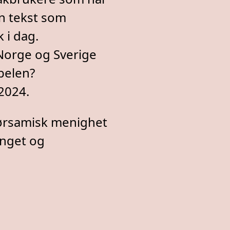
n tekst som
k i dag.
Norge og Sverige
belen?
2024.
ørsamisk menighet
inget og