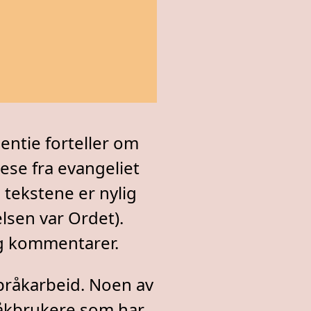
entie forteller om
lese fra evangeliet
 tekstene er nylig
lsen var Ordet).
og kommentarer.
språkarbeid. Noen av
åkbrukere som har